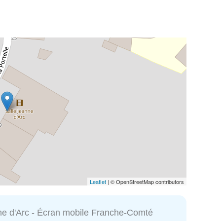
Leaflet
| © OpenStreetMap contributors
ne d'Arc - Écran mobile Franche-Comté