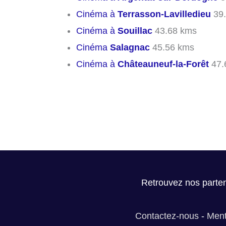
Cinéma à
Terrasson-Lavilledieu
39.
Cinéma à
Souillac
43.68 kms
Cinéma
Salagnac
45.56 kms
Cinéma à
Châteauneuf-la-Forêt
47.
Retrouvez nos parten
Contactez-nous
-
Ment