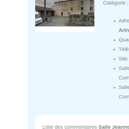
Catégorie 
Adr
Ari
Quar
Tél
Site
Sall
Comt
Sall
Com
Liste des commentaires
Salle Jeanne