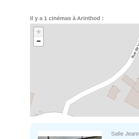
Il y a 1 cinémas à Arinthod :
+
−
Salle Jean