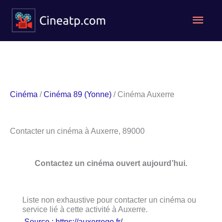
Aller
Men
au
contenu
princ
Cinéma
/
Cinéma 89 (Yonne)
/ Cinéma Auxerre
Contacter un cinéma à Auxerre, 89000
Contactez un cinéma ouvert aujourd’hui.
Liste non exhaustive pour contacter un cinéma ou
service lié à cette activité à Auxerre.
Source : https://auxerrego.fr/