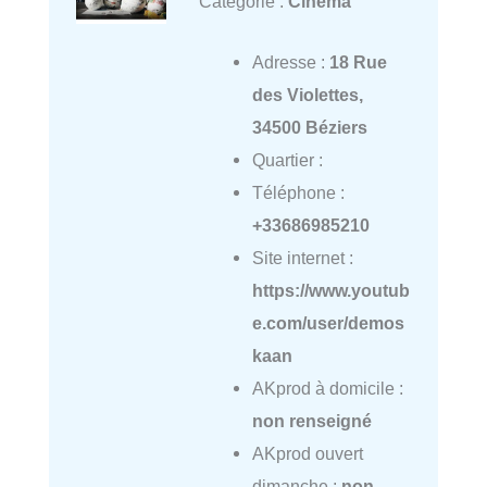
Catégorie :
Cinéma
Adresse :
18 Rue
des Violettes,
34500 Béziers
Quartier :
Téléphone :
+33686985210
Site internet :
https://www.youtub
e.com/user/demos
kaan
AKprod à domicile :
non renseigné
AKprod ouvert
dimanche :
non