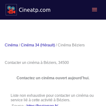
Aller
Men
au
contenu
princ
Cinéma
/
Cinéma 34 (Hérault)
/ Cinéma Béziers
Contacter un cinéma à Béziers, 34500
Contactez un cinéma ouvert aujourd’hui.
Liste non exhaustive pour contacter un cinéma ou
service lié à cette activité à Béziers.
Source :
https://beziersgo.fr/