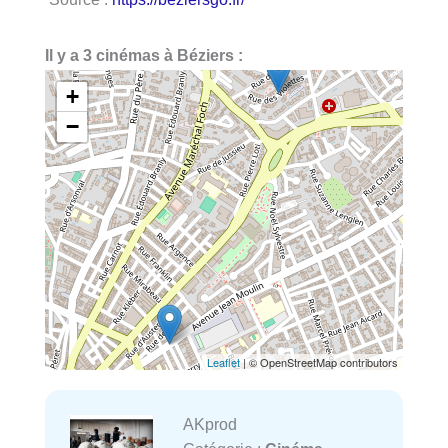
Il y a 3 cinémas à Béziers :
+
−
Leaflet
| © OpenStreetMap contributors
AKprod