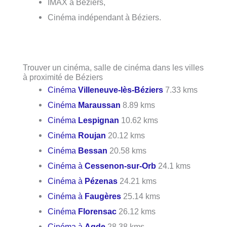
IMAX à Béziers,
Cinéma indépendant à Béziers.
Trouver un cinéma, salle de cinéma dans les villes
à proximité de Béziers
Cinéma
Villeneuve-lès-Béziers
7.33 kms
Cinéma
Maraussan
8.89 kms
Cinéma
Lespignan
10.62 kms
Cinéma
Roujan
20.12 kms
Cinéma
Bessan
20.58 kms
Cinéma à
Cessenon-sur-Orb
24.1 kms
Cinéma à
Pézenas
24.21 kms
Cinéma à
Faugères
25.14 kms
Cinéma
Florensac
26.12 kms
Cinéma à
Agde
28.38 kms