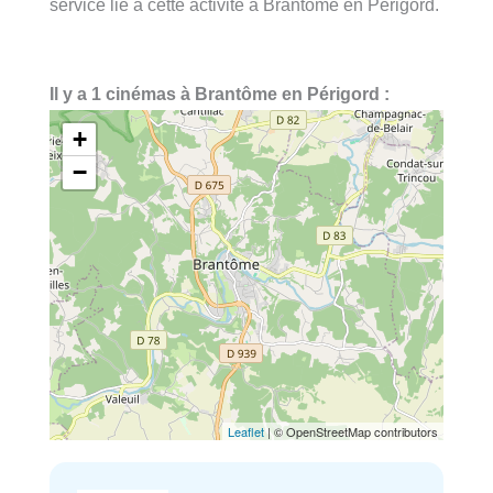
service lié à cette activité à Brantôme en Périgord.
Il y a 1 cinémas à Brantôme en Périgord :
+
−
Leaflet
| © OpenStreetMap contributors