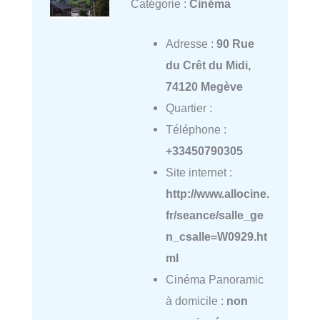
Catégorie :
Cinéma
Adresse :
90 Rue
du Crêt du Midi,
74120 Megève
Quartier :
Téléphone :
+33450790305
Site internet :
http://www.allocine.
fr/seance/salle_ge
n_csalle=W0929.ht
ml
Cinéma Panoramic
à domicile :
non