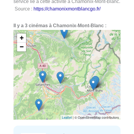
service lié à cette activité à Chamonix-Mont-Blanc.
Source :
https://chamonixmontblancgo.fr/
Il y a 3 cinémas à Chamonix-Mont-Blanc :
+
−
Leaflet
| © OpenStreetMap contributors