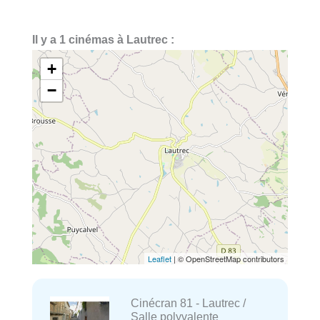
Il y a 1 cinémas à Lautrec :
+
−
Leaflet
| © OpenStreetMap contributors
Cinécran 81 - Lautrec /
Salle polyvalente