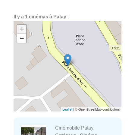
Il y a 1 cinémas à Patay :
+
−
Leaflet
| © OpenStreetMap contributors
Cinémobile Patay