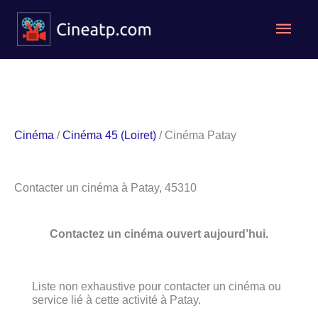
Aller
Men
au
contenu
princ
Cinéma
/
Cinéma 45 (Loiret)
/ Cinéma Patay
Contacter un cinéma à Patay, 45310
Contactez un cinéma ouvert aujourd’hui.
Liste non exhaustive pour contacter un cinéma ou
service lié à cette activité à Patay.