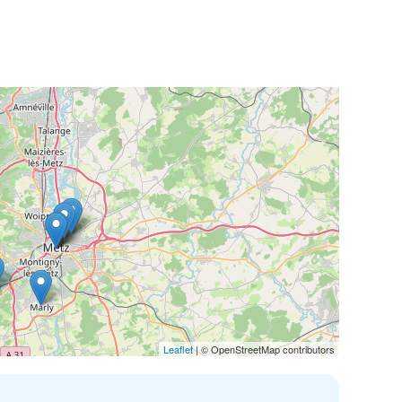
Leaflet
| © OpenStreetMap contributors