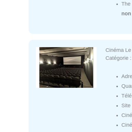
The 
non
Cinéma Le
Catégorie 
Adr
Quar
Tél
Site
Ciné
Ciné