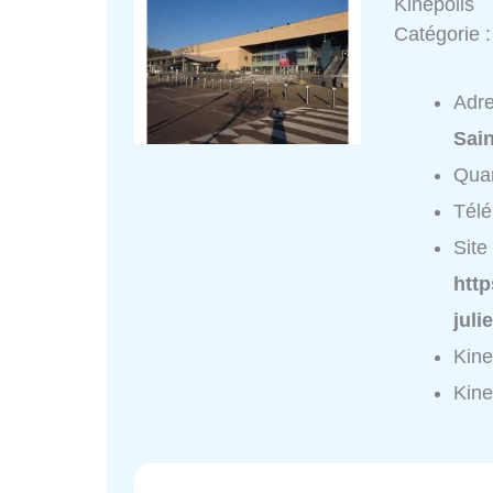
Kinepolis
Catégorie 
Adr
Sain
Quar
Tél
Site 
http
juli
Kine
Kine