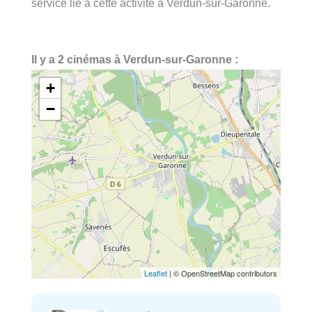
service lié à cette activité à Verdun-sur-Garonne.
Il y a 2 cinémas à Verdun-sur-Garonne :
+
−
Leaflet
| © OpenStreetMap contributors