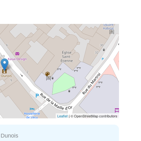
Leaflet
| © OpenStreetMap contributors
 Dunois