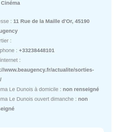
:
Cinéma
esse :
11 Rue de la Maille d'Or, 45190
ugency
tier :
éphone :
+33238448101
internet :
://www.beaugency.fr/actualite/sorties-
/
ma Le Dunois à domicile :
non renseigné
ma Le Dunois ouvert dimanche :
non
seigné