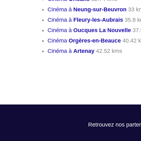
Cinéma à
Neung-sur-Beuvron
33 k
Cinéma à
Fleury-les-Aubrais
35.8 
Cinéma à
Oucques La Nouvelle
37.
Cinéma
Orgères-en-Beauce
40.42 
Cinéma à
Artenay
42.52 kms
Retrouvez nos parten