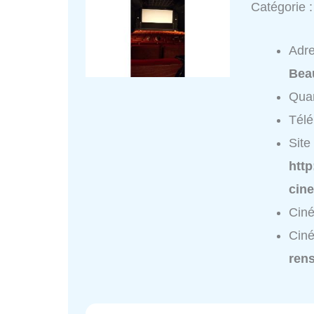
Catégorie 
Adr
Bea
Quar
Tél
Site 
http
cine
Ciné
Ciné
ren