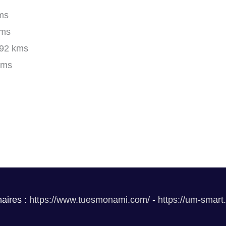
ms
kms
92 kms
kms
aires :
https://www.tuesmonami.com/
-
https://um-smart